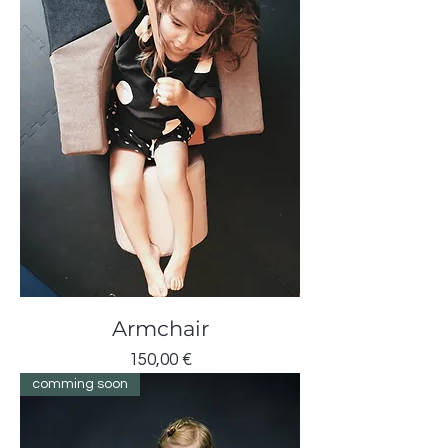
Armchair
Cijena
150,00 €
comming soon