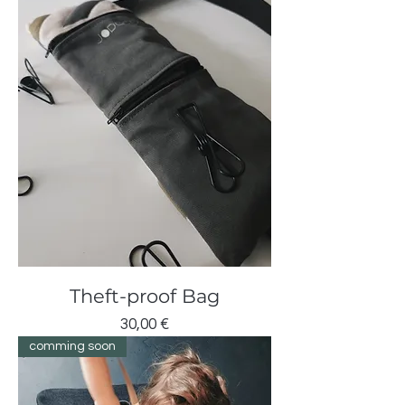
Theft-proof Bag
Cijena
30,00 €
comming soon