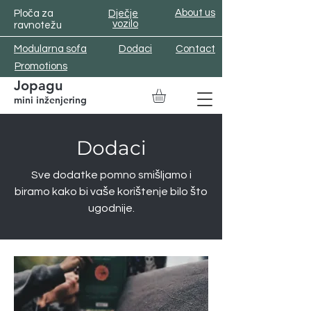
About us
Ploča za
Dječje
vozilo
ravnotežu
Modularna sofa
Dodaci
Contact
Promotions
Jopagu
mini inženjering
Dodaci
EUR (€)
Sve dodatke pomno smišljamo i
biramo kako bi vaše korištenje bilo što
ugodnije.