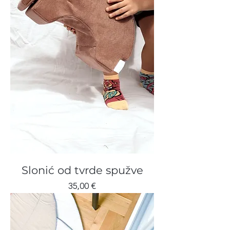
Slonić od tvrde spužve
Cijena
35,00 €