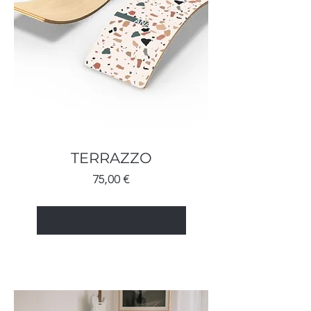
TERRAZZO
Cijena
75,00 €
Učitaj više