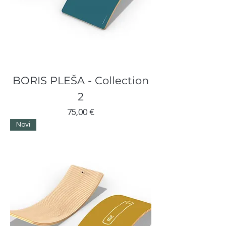
BORIS PLEŠA - Collection
2
Cijena
75,00 €
Novi