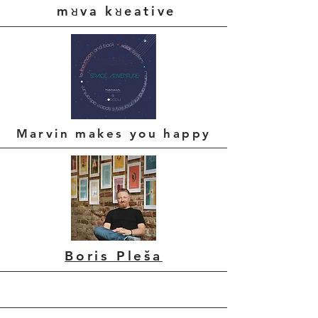
mᴚva kᴚeative
Marvin makes you happy
Boris Pleša