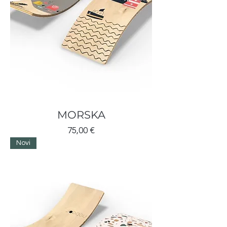
MORSKA
Cijena
75,00 €
Novi