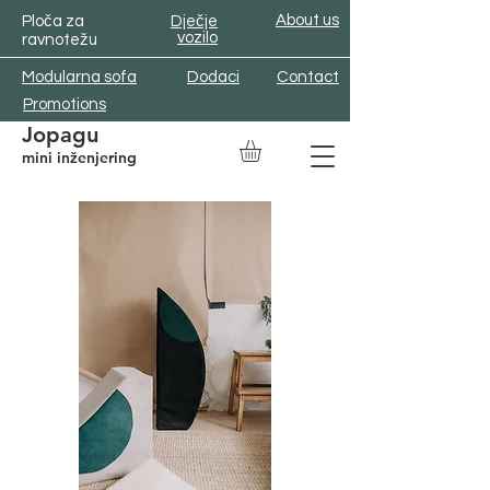
About us
Ploča za
Dječje
vozilo
ravnotežu
Modularna sofa
Dodaci
Contact
Promotions
Jopagu
mini inženjering
EUR (€)